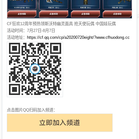
CF狂欢12周年预热领斯沃特幽灵面具 抢天使玩偶 中国娃玩偶
活动时间：7月27日-8月7日
活动地址：
https://cf.qq.com/cp/a20200720eight/?www.cfhuodong.cc
点击图片QQ扫码加入频道：