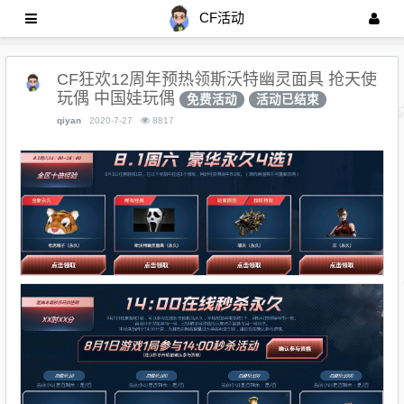
CF活动
CF狂欢12周年预热领斯沃特幽灵面具 抢天使
玩偶 中国娃玩偶
免费活动
活动已结束
qiyan
2020-7-27
8817