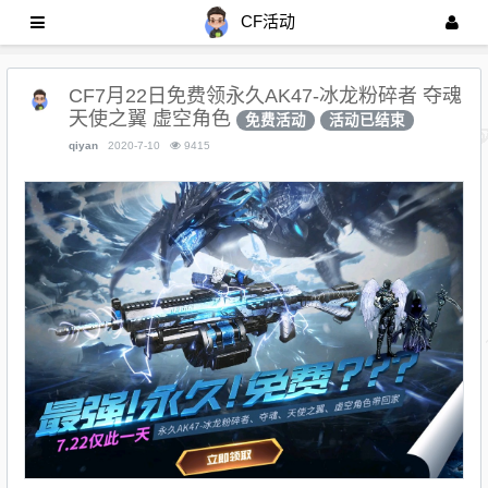
CF活动
CF7月22日免费领永久AK47-冰龙粉碎者 夺魂
天使之翼 虚空角色
免费活动
活动已结束
qiyan
2020-7-10
9415