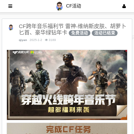
CF活动
CF跨年音乐福利节 雷神-维纳斯皮肤、胡萝卜
匕首、豪华绿钻年卡
免费活动
活动已结束
qiyan
2025-1-2
3189