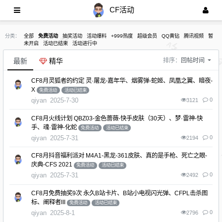
CF活动
分类：
全部
免费活动
抽奖活动
活动爆料
+999热度
超级会员
QQ黄钻
腾讯视频
暂
未开启
活动已结束
活动进行中
最新
精华
排序：
回帖时间
CF8月灵狐者的约定 灵·屠龙-嘉年华、烟雾弹-蛇姬、凤凰之翼、暗夜-
X
免费活动
活动已结束
qiyan
2025-7-30
0
3121
CF8月火线计划 QBZ03-金色蔷薇-快手皮肤（30天）、梦·雷神-快
手、魂·雷神-化蛇
免费活动
活动已结束
qiyan
2025-7-31
0
2194
CF8月抖音福利派对 M4A1-黑龙-361皮肤、真的是手枪、死亡之眼-
庆典-CFS 2021
免费活动
活动已结束
qiyan
2025-7-31
0
2492
CF8月免费抽奖9次 永久B站卡片、B站小电视闪光弹、CFPL击杀图
标、阐释者III
免费活动
活动已结束
qiyan
2025-8-1
0
2796