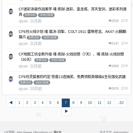
CF迷彩涂装作战美学 魂·炼狱-迷彩、皇龙戒、浑天宝剑、迷彩系列道
具
免费活动
活动已结束
qiyan
11月前
0
2530
CF9月火线计划 魂·裁决-羽掣、COLT 1911-雷唤苍龙、AK47-火麒麟-
猫爪
免费活动
活动已结束
qiyan
11月前
0
2147
CF地图工坊全新升级 魂·炼狱-火线创想（7天）、魂·炼狱-火线创想
（30天）
免费活动
活动已结束
qiyan
11月前
0
1860
CF9月灵狐者的约定 惊喜13连抽奖、免费领取英雄级&生化强化武器
免费活动
活动已结束
qiyan
10月前
0
2976
◀
1
2
3
4
5
6
7
8
9
10
11
12
...52
▶
CF活动 - http://www.cfhuodong.cc
浙ICP
技术支持:
dakongbai