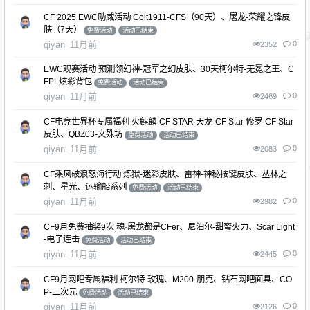
CF 2025 EWC助威活动 Colt1911-CFS（90天）、屠龙-荣耀之锋皮
肤（7天）
免费活动
活动已结束
qiyan
11月前
0
2352
EWC观赛活动 预测领幻神-冠军之幻皮肤、30天柯尔特-无冕之王、C
FPL炫彩背包
免费活动
活动已结束
qiyan
11月前
0
2469
CF电竞世界杯专属福利 火麒麟-CF STAR 天龙-CF Star 修罗-CF Star
皮肤、QBZ03-文殊坊
免费活动
活动已结束
qiyan
11月前
0
2083
CF乘风破浪怒海行动 炼狱-迷彩皮肤、雷神-神秘按键皮肤、丛林之
刺、星光、运输船系列
免费活动
活动已结束
qiyan
11月前
0
2982
CF9月免费抽奖9次 魂·屠龙都是CFer、尼泊尔-甜蜜火力、Scar Light
-电子连击
免费活动
活动已结束
qiyan
11月前
0
2445
CF9月网吧专属福利 柯尔特-玫瑰、M200-朋克、钻石网吧面具、CO
P-二次元
免费活动
活动已结束
qiyan
11月前
0
2126