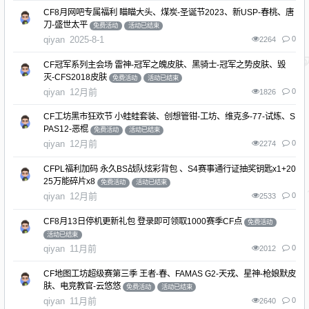
CF8月网吧专属福利 瞄瞄大头、煤炭-圣诞节2023、新USP-春桃、唐
刀-盛世太平
免费活动
活动已结束
qiyan
2025-8-1
0
2264
CF冠军系列主会场 雷神-冠军之魄皮肤、黑骑士-冠军之势皮肤、毁
灭-CFS2018皮肤
免费活动
活动已结束
qiyan
12月前
0
1826
CF工坊黑市狂欢节 小蛙蛙套装、创想管钳-工坊、维克多-77-试炼、S
PAS12-恶棍
免费活动
活动已结束
qiyan
12月前
0
2274
CFPL福利加码 永久BS战队炫彩背包 、S4赛事通行证抽奖钥匙x1+20
25万能碎片x8
免费活动
活动已结束
qiyan
12月前
0
2533
CF8月13日停机更新礼包 登录即可领取1000赛季CF点
免费活动
活动已结束
qiyan
11月前
0
2012
CF地图工坊超级赛第三季 王者-春、FAMAS G2-天戎、星神-枪娘默皮
肤、电竞教官-云悠悠
免费活动
活动已结束
qiyan
11月前
0
2640