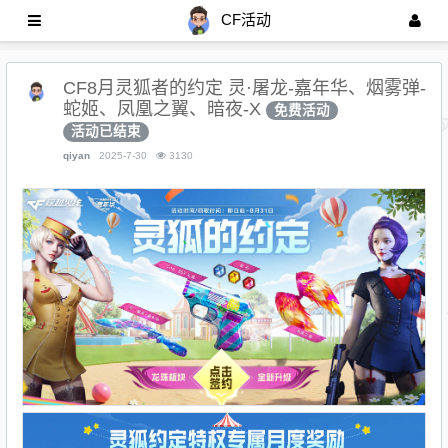
CF活动
CF8月灵狐者的约定 灵·屠龙-嘉年华、烟雾弹-
蛇姬、凤凰之翼、暗夜-X
免费活动
活动已结束
qiyan
2025-7-30
3130