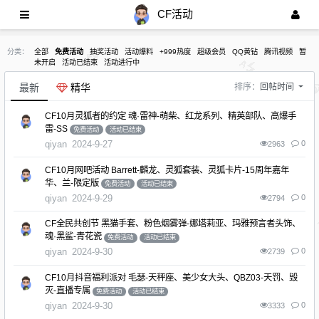
CF活动
分类：
全部
免费活动
抽奖活动
活动爆料
+999热度
超级会员
QQ黄钻
腾讯视频
暂
未开启
活动已结束
活动进行中
最新
精华
排序：
回帖时间
CF10月灵狐者的约定 魂·雷神-萌柴、红龙系列、精英部队、高爆手
雷-SS
免费活动
活动已结束
qiyan
2024-9-27
0
2963
CF10月网吧活动 Barrett-麟龙、灵狐套装、灵狐卡片-15周年嘉年
华、兰-限定版
免费活动
活动已结束
qiyan
2024-9-29
0
2794
CF全民共创节 黑猫手套、粉色烟雾弹-娜塔莉亚、玛雅预言者头饰、
魂·黑鲨-青花瓷
免费活动
活动已结束
qiyan
2024-9-30
0
2739
CF10月抖音福利派对 毛瑟-天秤座、美少女大头、QBZ03-天罚、毁
灭-直播专属
免费活动
活动已结束
qiyan
2024-9-30
0
3333