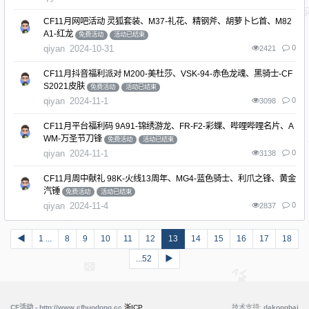
CF11月网吧活动 灵狐套装、M37-礼花、精钢斧、胡萝卜匕首、M82
A1-红龙
免费活动
活动已结束
qiyan
2024-10-31
0
2421
CF11月抖音福利派对 M200-美杜莎、VSK-94-赤色龙魂、黑骑士-CF
S2021皮肤
免费活动
活动已结束
qiyan
2024-11-1
0
3098
CF11月平台福利码 9A91-锦绣游龙、FR-F2-彩蝶、哔哩哔哩名片、A
WM-万圣节刀锋
免费活动
活动已结束
qiyan
2024-11-1
0
3138
CF11月周中献礼 98K-火线13周年、MG4-蓝色骑士、利爪之锋、黄金
汽锤
免费活动
活动已结束
qiyan
2024-11-4
0
2837
◀
1 ...
8
9
10
11
12
13
14
15
16
17
18
...52
▶
CF活动 - http://www.cfhuodong.cc
浙ICP
技术支持:
dakongbai