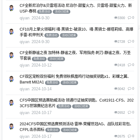
CF全新尼泊尔&贝雷塔活动 尼泊尔-甜蜜火力、贝雷塔-甜蜜火力、新
USP-春桃
免费活动
活动已结束
qiyan
2024-9-30
0
3300
CF10月上掌火领福利 魂·黑骑士-破浪10、魂·黑骑士-娜塔莉娅、高爆
手雷-机甲刑天
免费活动
活动已结束
qiyan
2024-9-30
0
2728
CF全新静谧之夜 加特林-静谧之夜、军用指虎-刺刀-静谧之夜、万圣
节套装
免费活动
活动已结束
qiyan
2024-10-12
0
2418
CF双区宠粉双份福利 免费领秋枫凰鸣行动抽奖钥匙x1、彩蝶之翼、
Barrett M82A1
免费活动
活动已结束
qiyan
2024-10-14
0
3042
CFS中国区预选赛助威活动 领通行证抽奖钥匙、Colt1911-CFS、202
3CFS世锦赛纪念名片
免费活动
活动已结束
qiyan
2024-10-17
0
2652
2024CFS中国区预选赛预测活动 雷神-荣耀世冠AG、战队炫彩背包、
CFPL击杀图标
免费活动
活动已结束
qiyan
2024-10-17
0
2675