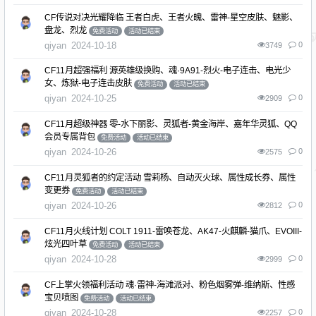
CF传说对决光耀降临 王者白虎、王者火魄、雷神-星空皮肤、魅影、
盘龙、烈龙
免费活动
活动已结束
qiyan
2024-10-18
0
3749
CF11月超强福利 源英雄级换购、魂·9A91-烈火-电子连击、电光少
女、炼狱-电子连击皮肤
免费活动
活动已结束
qiyan
2024-10-25
0
2909
CF11月超级神器 零-水下丽影、灵狐者-黄金海岸、嘉年华灵狐、QQ
会员专属背包
免费活动
活动已结束
qiyan
2024-10-26
0
2575
CF11月灵狐者的约定活动 雪莉杨、自动灭火球、属性成长券、属性
变更券
免费活动
活动已结束
qiyan
2024-10-26
0
2812
CF11月火线计划 COLT 1911-雷唤苍龙、AK47-火麒麟-猫爪、EVOIII-
炫光四叶草
免费活动
活动已结束
qiyan
2024-10-28
0
2999
CF上掌火领福利活动 魂·雷神-海滩派对、粉色烟雾弹-维纳斯、性感
宝贝喷图
免费活动
活动已结束
qiyan
2024-10-28
0
2257